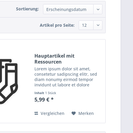
Sortierung:
Artikel pro Seite:
Hauptartikel mit
Ressourcen
Lorem ipsum dolor sit amet,
consetetur sadipscing elitr, sed
diam nonumy eirmod tempor
invidunt ut labore et dolore
magna aliquyam erat, sed diam
Inhalt
1 Stück
voluptua. At vero eos et accusam
5,99 € *
et justo duo dolores et ea rebum.
Stet clita kasd...
Vergleichen
Merken