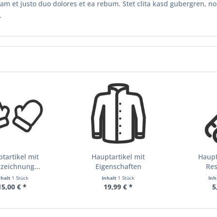
am et justo duo dolores et ea rebum. Stet clita kasd gubergren, n
.
tartikel mit
Hauptartikel mit
Haupt
zeichnung...
Eigenschaften
Re
nhalt
1 Stück
Inhalt
1 Stück
Inh
15,00 € *
19,99 € *
5