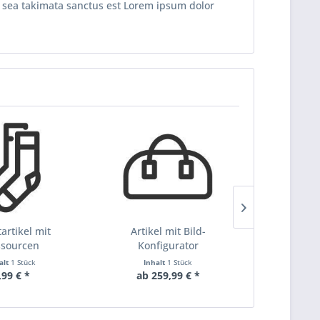
o sea takimata sanctus est Lorem ipsum dolor
artikel mit
Artikel mit Bild-
Variant
ssourcen
Konfigurator
alt
1 Stück
Inhalt
1 Stück
Inha
,99 € *
ab 259,99 € *
19,