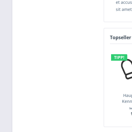
et accus
sit amet
Topseller
TIPP!
Haup
Kenn
I