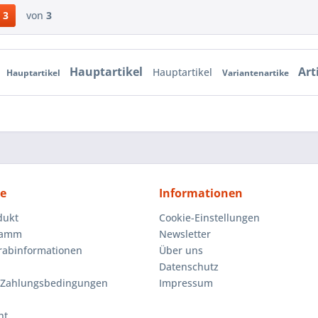
3
von
3
Hauptartikel
Art
Hauptartikel
Hauptartikel
Variantenartike
ce
Informationen
dukt
Cookie-Einstellungen
ramm
Newsletter
orabinformationen
Über uns
Datenschutz
 Zahlungsbedingungen
Impressum
ht