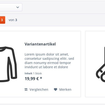
3
von
3
Variantenartikel
Lorem ipsum dolor sit amet,
consetetur sadipscing elitr, sed
diam nonumy eirmod tempor
invidunt ut labore et dolore
magna aliquyam erat, sed diam
Inhalt
1 Stück
voluptua. At vero eos et accusam
19,99 € *
et justo duo dolores et ea rebum.
Stet clita kasd...
Vergleichen
Merken