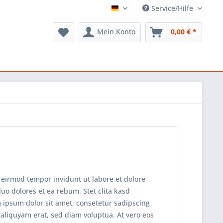
Service/Hilfe
Demoshop
Mein Konto
0,00 € *
 eirmod tempor invidunt ut labore et dolore
uo dolores et ea rebum. Stet clita kasd
 ipsum dolor sit amet, consetetur sadipscing
aliquyam erat, sed diam voluptua. At vero eos